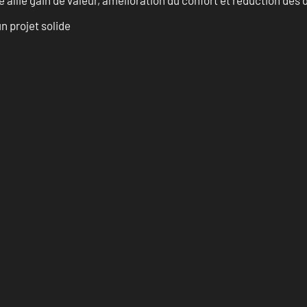
allie gain de valeur, amélioration du confort et réduction de
n projet solide