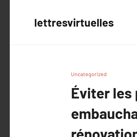
Aller
au
lettresvirtuelles
contenu
Uncategorized
Éviter les
embauchan
rénovatio