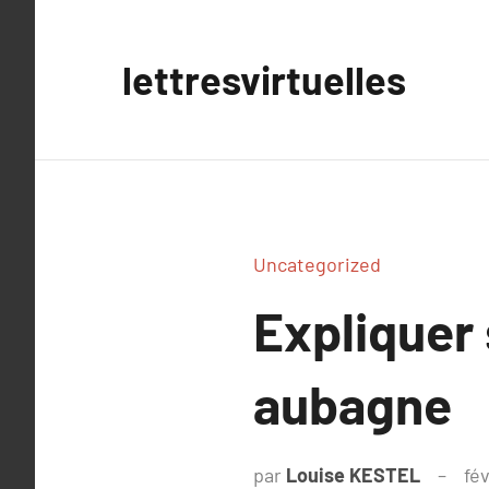
Aller
au
lettresvirtuelles
contenu
Uncategorized
Expliquer
aubagne
par
Louise KESTEL
fé