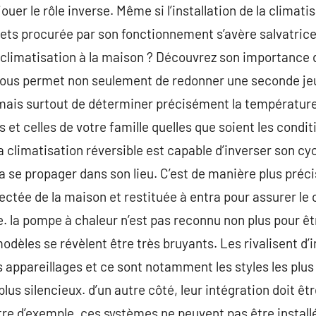
er le rôle inverse. Même si l’installation de la climati
ets procurée par son fonctionnement s’avère salvatrice.
 climatisation à la maison ? Découvrez son importance da
l vous permet non seulement de redonner une seconde j
ais surtout de déterminer précisément la température
 et celles de votre famille quelles que soient les condi
la climatisation réversible est capable d’inverser son cyc
va se propager dans son lieu. C’est de manière plus préc
ollectée de la maison et restituée à entra pour assurer le
e. la pompe à chaleur n’est pas reconnu non plus pour ê
modèles se révèlent être très bruyants. Les rivalisent d’
 appareillages et ce sont notamment les styles les plus
plus silencieux. d’un autre côté, leur intégration doit ê
titre d’exemple, ces systèmes ne peuvent pas être insta