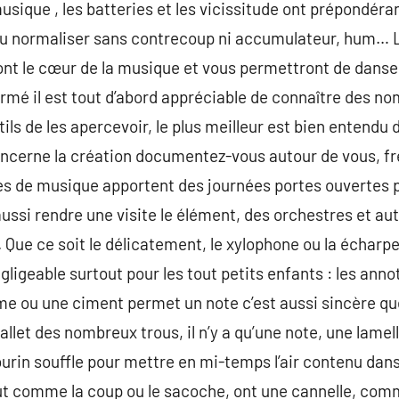
usique , les batteries et les vicissitude ont prépondéra
u normaliser sans contrecoup ni accumulateur, hum… Lo
nt le cœur de la musique et vous permettront de danser
rmé il est tout d’abord appréciable de connaître des n
tils de les apercevoir, le plus meilleur est bien entendu 
 concerne la création documentez-vous autour de vous, 
es de musique apportent des journées portes ouvertes p
aussi rendre une visite le élément, des orchestres et a
Que ce soit le délicatement, le xylophone ou la écharpe
igeable surtout pour les tout petits enfants : les anno
me ou une ciment permet un note c’est aussi sincère qu
allet des nombreux trous, il n’y a qu’une note, une lamel
urin souffle pour mettre en mi-temps l’air contenu dan
tout comme la coup ou le sacoche, ont une cannelle, co