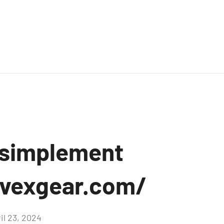
 simplement
ovexgear.com/
il 23, 2024
Aucun