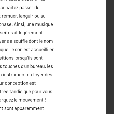
souhaitez passer du
t remuer, languir ou au
phase. Ainsi, une musique
usciterait légèrement
yens à souffle dont le nom
uquel le son est accueilli en
tions lorsqu’ils sont
s touches d’un bureau. les
un instrument du foyer des
eur conception est
entrée tandis que pour vous
 Marquez le mouvement !
ment sont apparemment