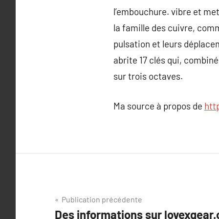
l’embouchure. vibre et met 
la famille des cuivre, comme
pulsation et leurs déplacem
abrite 17 clés qui, combin
sur trois octaves.
Ma source à propos de
htt
Navigation
Publication précédente
Des informations sur lovexgear