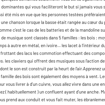
minantes qui vous faciliteront le but si jamais vous 
ussi été mis en vue que les personnes testées préféraien
une chanson lorsque la basse était rangée au cœur du 
comme c’est le cas de les batteries et de la mandoline s
de musique sont classés dans 5 familles : les bois ; mo
mps à autre en métal, en ivoire… les lacet à l’intérieur d
n frottant des lacs les commotion effectuant des composi
. les claviers qui offrent des musiques sous l’action de
dont le son est construit par la heurt de l’air.Apprenez 
de famille des bois sont également des moyens à vent. L
our vous livrer à d’un cuivre, vous allez vivre dans une 
lisez ( habituellement ) un confluent ayant d’une anche.
vous prend aux conduit et vous fait muter, les ébranle