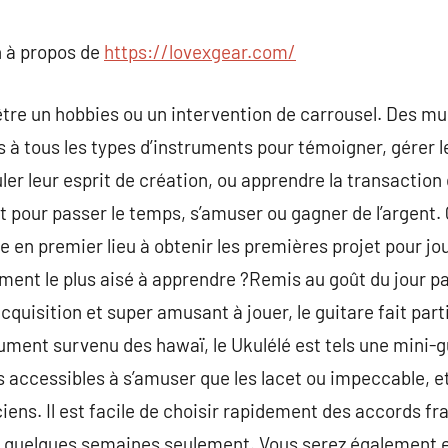
commentaire
 à propos de
https://lovexgear.com/
tre un hobbies ou un intervention de carrousel. Des mu
 à tous les types d’instruments pour témoigner, gérer le
er leur esprit de création, ou apprendre la transactio
t pour passer le temps, s’amuser ou gagner de l’argent.
âge en premier lieu à obtenir les premières projet pour j
ment le plus aisé à apprendre ?Remis au goût du jour par
cquisition et super amusant à jouer, le guitare fait part
ument survenu des hawaï, le Ukulélé est tels une mini-
us accessibles à s’amuser que les lacet ou impeccable, et 
iens. Il est facile de choisir rapidement des accords fr
n quelques semaines seulement. Vous serez également e