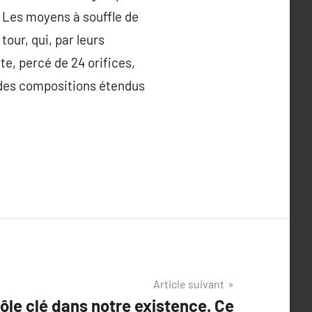
t. Les moyens à souffle de
tour, qui, par leurs
te, percé de 24 orifices,
r des compositions étendus
Article suivant
rôle clé dans notre existence. Ce