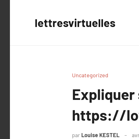
Aller
au
lettresvirtuelles
contenu
Uncategorized
Expliquer
https://l
par
Louise KESTEL
avr