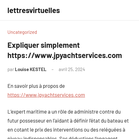
Aller
lettresvirtuelles
au
contenu
Uncategorized
Expliquer simplement
https://www.jpyachtservices.com
par
Louise KESTEL
avril 25, 2024
Aucun
commentaire
En savoir plus à propos de
https://www.jpyachtservices.com
L’expert maritime a un rôle de administre contre du
futur possesseur en l’aidant à définir l’état du bateau et
en cotant le prix des interventions ou des reléguées à
niveau indispensables. Ses déductions l’engagent.