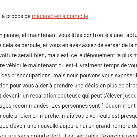
commentaire
 à propos de
mécanicien à domicile
en panne, et maintenant vous êtes confronté à une factu
que cela se déroule, et vous en avez assez de verser de 
e voiture serait bien, mais est-ce la dénouement la plus
e véhicule maintenant ou est-il vraiment temps de vous e
à ces préoccupations, mais nous pouvons vous exposer l
ion pour vous aider à prendre une décision plus éclair
t devenir un réparation coûteuse qui peut s’élever jusqu’à
tages recommandés. Les personnes sont fréquemment p
hicule ancien en marche, mais votre véhicule est presq
e d’avoir une nouvelle.aujourd’hui un grand nombre de
oiture sans grand effort. Il est véritable, l’exercice requ