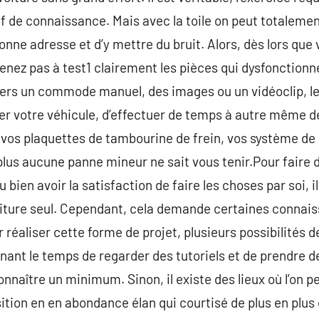
oif de connaissance. Mais avec la toile on peut totaleme
 bonne adresse et d’y mettre du bruit. Alors, dès lors qu
nez pas à test1 clairement les pièces qui dysfonctionne
vers un commode manuel, des images ou un vidéoclip, le 
er votre véhicule, d’effectuer de temps à autre même
r vos plaquettes de tambourine de frein, vos système de
plus aucune panne mineur ne sait vous tenir.Pour fair
u bien avoir la satisfaction de faire les choses par soi, 
oiture seul. Cependant, cela demande certaines connai
r réaliser cette forme de projet, plusieurs possibilités
renant le temps de regarder des tutoriels et de prendre 
connaître un minimum. Sinon, il existe des lieux où l’on p
sition en en abondance élan qui courtisé de plus en plus