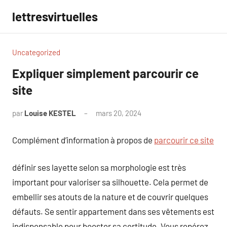
Aller
lettresvirtuelles
au
contenu
Uncategorized
Expliquer simplement parcourir ce
site
par
Louise KESTEL
mars 20, 2024
Aucun
commentaire
Complément d’information à propos de
parcourir ce site
définir ses layette selon sa morphologie est très
important pour valoriser sa silhouette. Cela permet de
embellir ses atouts de la nature et de couvrir quelques
défauts. Se sentir appartement dans ses vêtements est
indispensable pour booster sa certitude. Vous repérez