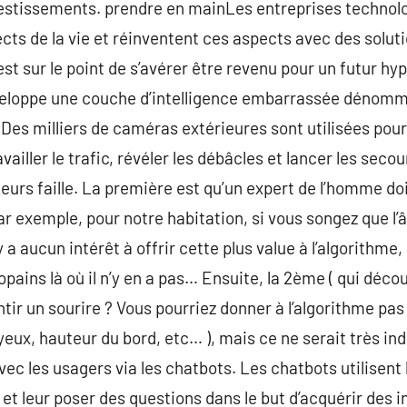
estissements. prendre en mainLes entreprises technolo
cts de la vie et réinventent ces aspects avec des solut
 est sur le point de s’avérer être revenu pour un futur 
eloppe une couche d’intelligence embarrassée dénommé 
Des milliers de caméras extérieures sont utilisées pour
ravailler le trafic, révéler les débâcles et lancer les se
ieurs faille. La première est qu’un expert de l’homme do
ar exemple, pour notre habitation, si vous songez que l’
n’y a aucun intérêt à offrir cette plus value à l’algorithme
copains là où il n’y en a pas… Ensuite, la 2ème ( qui décou
entir un sourire ? Vous pourriez donner à l’algorithme pas
yeux, hauteur du bord, etc… ), mais ce ne serait très ind
 les usagers via les chatbots. Les chatbots utilisent 
et leur poser des questions dans le but d’acquérir des 