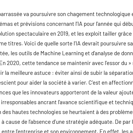
mbarrassée va poursuivre son chagement technologique e
émas et prévisions concernant l’IA pour l’année qui débu
olution spectaculaire en 2019, et les exploit tailler grâc
me titres. Voici de quelle sorte l’IA devrait poursuivre
ctée, les outils de Machine Learning et d’analyse de don
En 2020, cette tendance se maintenir avec l’essor du » 
sir la meilleure astuce : éviter ainsi de subir la séparatio
ient pour aider la société à varier. C’est en affectionn
ces que les innovateurs apporteront de la valeur ajouté
s irresponsables ancrant l’avance scientifique et techni
on des hautes technologies se heurtaient à des problèm
à cause de l’absence d’une stratégie adéquate. De par la
entre l’entreprise et son environnement. En effet, les 