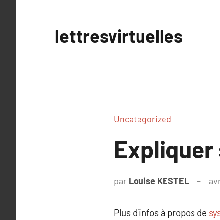
Aller
au
lettresvirtuelles
contenu
Uncategorized
Expliquer
par
Louise KESTEL
avr
Plus d’infos à propos de
sy