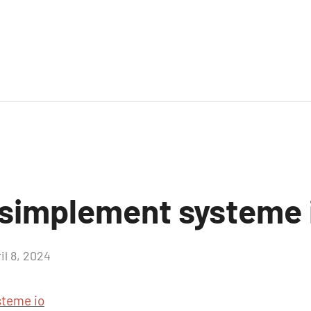
 simplement systeme 
il 8, 2024
Aucun
commentaire
steme io