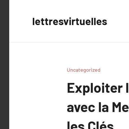
Aller
au
lettresvirtuelles
contenu
Uncategorized
Exploiter 
avec la Me
les Clés