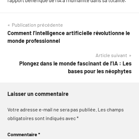
l’apport bénéfique de l’IA à l’humanité dans sa totalité.
Navigation
Publication précédente
Comment l’intelligence artificielle révolutionne le
de
monde professionnel
l’article
Article suivant
Plongez dans le monde fascinant de l’IA : Les
bases pour les néophytes
Laisser un commentaire
Votre adresse e-mail ne sera pas publiée.
Les champs
obligatoires sont indiqués avec
*
Commentaire
*