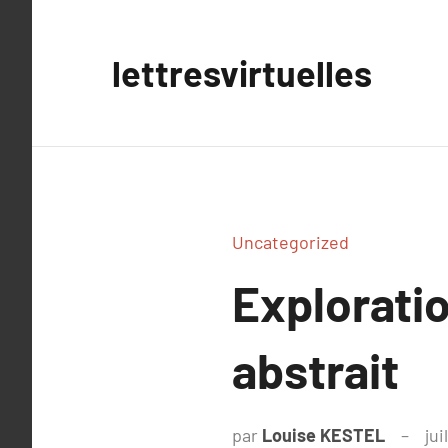
Aller
au
lettresvirtuelles
contenu
Uncategorized
Explorati
abstrait
par
Louise KESTEL
jui