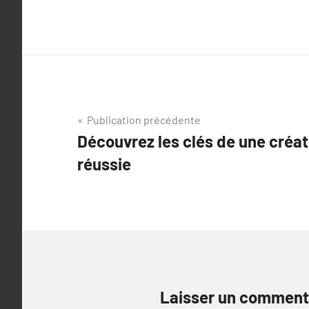
Navigation
Publication précédente
Découvrez les clés de une créat
de
réussie
l’article
Laisser un comment