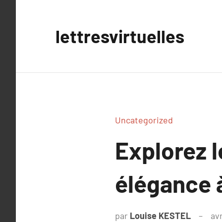
Aller
au
lettresvirtuelles
contenu
Uncategorized
Explorez l
élégance 
par
Louise KESTEL
avr