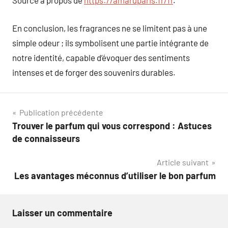
Source à propos de
https://amaruparis.fr/fr
.
En conclusion, les fragrances ne se limitent pas à une
simple odeur ; ils symbolisent une partie intégrante de
notre identité, capable d’évoquer des sentiments
intenses et de forger des souvenirs durables.
Navigation
Publication précédente
Trouver le parfum qui vous correspond : Astuces
de
de connaisseurs
l’article
Article suivant
Les avantages méconnus d’utiliser le bon parfum
Laisser un commentaire