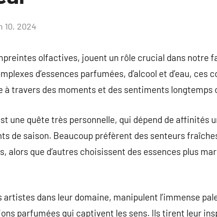
n 10, 2024
Aucun
commentaire
preintes olfactives, jouent un rôle crucial dans notre 
lexes d’essences parfumées, d’alcool et d’eau, ces co
re à travers des moments et des sentiments longtemps o
st une quête très personnelle, qui dépend de affinités 
 de saison. Beaucoup préfèrent des senteurs fraîches
ours, alors que d’autres choisissent des essences plus ma
 artistes dans leur domaine, manipulent l’immense pale
ns parfumées qui captivent les sens. Ils tirent leur ins