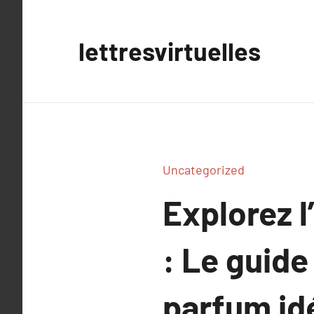
Aller
au
lettresvirtuelles
contenu
Uncategorized
Explorez l
: Le guide
parfum id