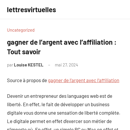
Aller
lettresvirtuelles
au
contenu
Uncategorized
gagner de l’argent avec l’affiliation :
Tout savoir
par
Louise KESTEL
mai 27, 2024
Aucun
commentaire
Source à propos de
gagner de l’argent avec l’affiliation
Devenir un entrepreneur des languages web est de
liberté. En effet, le fait de développer un business
digitale vous donne une sensation de liberté complète.
Le digitale permet en effet d’exercer son métier de
n’importe où. En effet, un simple PC ou Mac en effet et