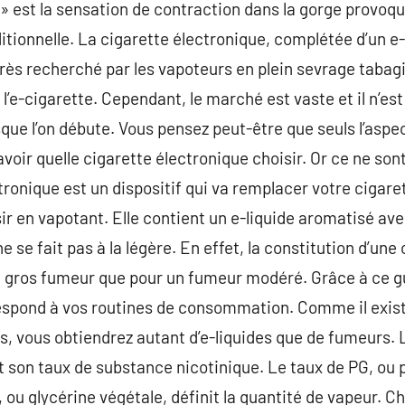
it » est la sensation de contraction dans la gorge provoq
itionnelle. La cigarette électronique, complétée d’un e-
très recherché par les vapoteurs en plein sevrage tabag
l’e-cigarette. Cependant, le marché est vaste et il n’est
sque l’on débute. Vous pensez peut-être que seuls l’aspe
voir quelle cigarette électronique choisir. Or ce ne son
tronique est un dispositif qui va remplacer votre cigare
ir en vapotant. Elle contient un e-liquide aromatisé ave
e se fait pas à la légère. En effet, la constitution d’une
n gros fumeur que pour un fumeur modéré. Grâce à ce gu
rrespond à vos routines de consommation. Comme il exi
, vous obtiendrez autant d’e-liquides que de fumeurs. L’
son taux de substance nicotinique. Le taux de PG, ou p
G, ou glycérine végétale, définit la quantité de vapeur. C