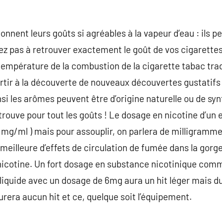
ent leurs goûts si agréables à la vapeur d’eau : ils pe
ez pas à retrouver exactement le goût de vos cigarette
a température de la combustion de la cigarette tabac tra
rtir à la découverte de nouveaux découvertes gustatifs 
nsi les arômes peuvent être d’origine naturelle ou de sy
 trouve pour tout les goûts ! Le dosage en nicotine d’un 
( mg/ml ) mais pour assouplir, on parlera de milligramme (
e meilleure d’effets de circulation de fumée dans la gor
 nicotine. Un fort dosage en substance nicotinique com
e-liquide avec un dosage de 6mg aura un hit léger mais 
urera aucun hit et ce, quelque soit l’équipement.