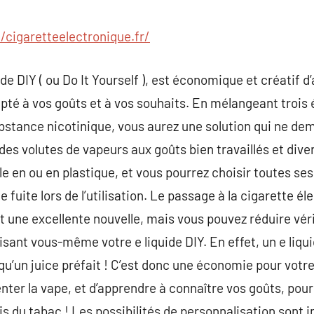
commentaire
//cigaretteelectronique.fr/
de DIY ( ou Do It Yourself ), est économique et créatif d’
pté à vos goûts et à vos souhaits. En mélangeant trois
ubstance nicotinique, vous aurez une solution qui ne de
des volutes de vapeurs aux goûts bien travaillés et diver
le en ou en plastique, et vous pourrez choisir toutes s
te fuite lors de l’utilisation. Le passage à la cigarette é
t une excellente nouvelle, mais vous pouvez réduire véri
ant vous-même votre e liquide DIY. En effet, un e liqu
’un juice préfait ! C’est donc une économie pour votre w
er la vape, et d’apprendre à connaître vos goûts, pour
s du tabac ! Les possibilités de personnalisation sont i