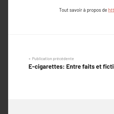
Tout savoir à propos de
ht
Navigation
Publication précédente
E-cigarettes: Entre faits et fict
de
l’article