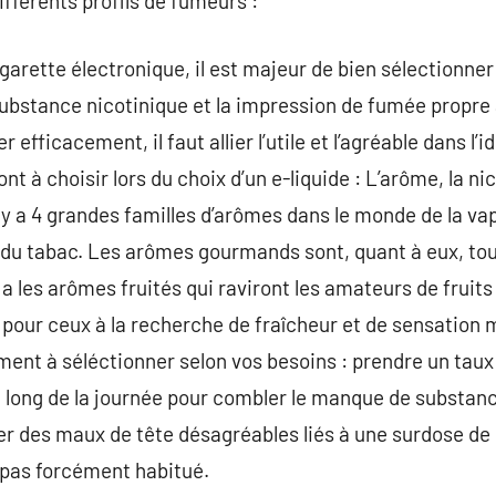
ifférents profils de fumeurs :
arette électronique, il est majeur de bien sélectionner 
substance nicotinique et la impression de fumée propre 
r efficacement, il faut allier l’utile et l’agréable dans l’
ont à choisir lors du choix d’un e-liquide : L’arôme, la ni
l y a 4 grandes familles d’arômes dans le monde de la va
e du tabac. Les arômes gourmands sont, quant à eux, tour
y a les arômes fruités qui raviront les amateurs de frui
it pour ceux à la recherche de fraîcheur et de sensation
ent à séléctionner selon vos besoins : prendre un taux 
u long de la journée pour combler le manque de substanc
ner des maux de tête désagréables liés à une surdose de
 pas forcément habitué.