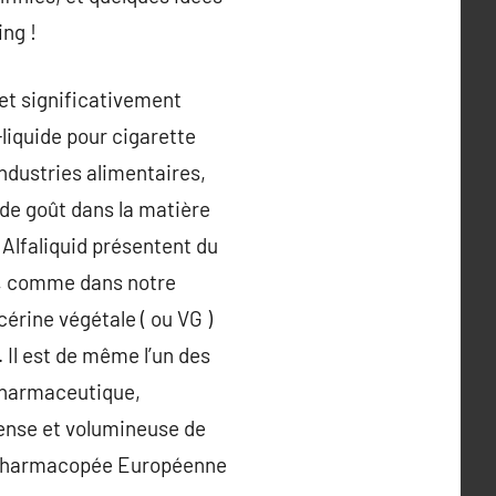
ing !
 et significativement
-liquide pour cigarette
industries alimentaires,
de goût dans la matière
 Alfaliquid présentent du
e, comme dans notre
cérine végétale ( ou VG )
 Il est de même l’un des
s pharmaceutique,
dense et volumineuse de
té Pharmacopée Européenne