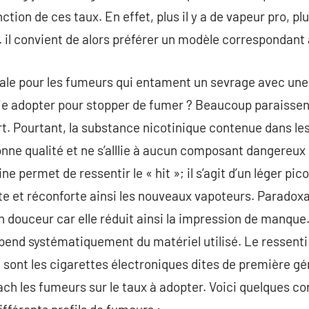
tion de ces taux. En effet, plus il y a de vapeur pro, plu
. il convient de alors préférer un modèle correspondant
rale pour les fumeurs qui entament un sevrage avec une 
-je adopter pour stopper de fumer ? Beaucoup paraissen
rt. Pourtant, la substance nicotinique contenue dans les
onne qualité et ne s’alllie à aucun composant dangereux 
ine permet de ressentir le « hit »; il s’agit d’un léger p
ette et réconforte ainsi les nouveaux vapoteurs. Paradox
n douceur car elle réduit ainsi la impression de manque.
épend systématiquement du matériel utilisé. Le ressenti
 sont les cigarettes électroniques dites de première gén
 les fumeurs sur le taux à adopter. Voici quelques conse