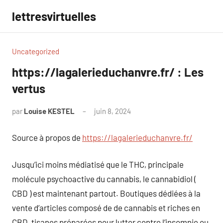
Aller
lettresvirtuelles
au
contenu
Uncategorized
https://lagalerieduchanvre.fr/ : Les
vertus
par
Louise KESTEL
juin 8, 2024
Aucun
commentaire
Source à propos de
https://lagalerieduchanvre.fr/
Jusqu’ici moins médiatisé que le THC, principale
molécule psychoactive du cannabis, le cannabidiol (
CBD ) est maintenant partout. Boutiques dédiées à la
vente d’articles composé de de cannabis et riches en
CBD, tisanes préparées pour lutter contre l’insomnie ou