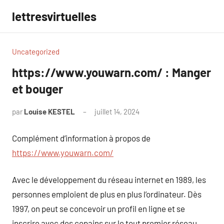
Aller
lettresvirtuelles
au
contenu
Uncategorized
https://www.youwarn.com/ : Manger
et bouger
par
Louise KESTEL
juillet 14, 2024
Aucun
commentaire
Complément d’information à propos de
https://www.youwarn.com/
Avec le développement du réseau internet en 1989, les
personnes emploient de plus en plus l’ordinateur. Dès
1997, on peut se concevoir un profil en ligne et se
inscrire avec des copains sur le tout premier réseau