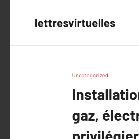
Aller
au
lettresvirtuelles
contenu
Uncategorized
Installati
gaz, élect
privilégier