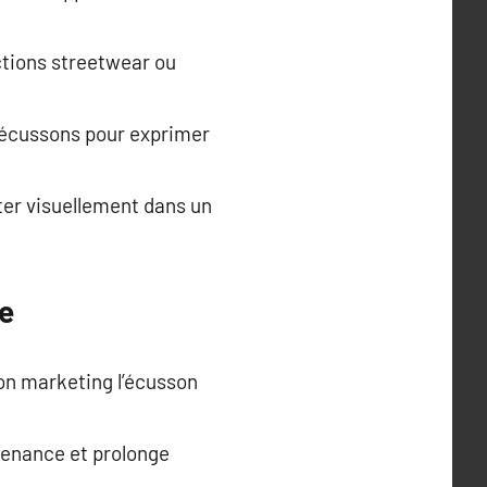
ections streetwear ou
 écussons pour exprimer
ster visuellement dans un
re
on marketing l’écusson
tenance et prolonge