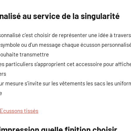
commentaire
alisé au service de la singularité
nnalisé c’est choisir de représenter une idée à travers
’un symbole ou d’un message chaque écusson personnalis
 souhaite transmettre
 particuliers s’approprient cet accessoire pour affiche
ers
r mesure s’invite sur les vêtements les sacs les unifor
e
Ecussons tissés
impression quelle finition choisir