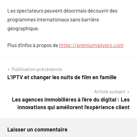
Les spectateurs peuvent désormais découvrir des
programmes internationaux sans barrière
géographique.
Plus d’infos à propos de
https://premiumiptvpro.com
Navigation
Publication précédente
L’IPTV et changer les nuits de film en famille
de
Article suivant
l’article
Les agences immobilières à l’ère du digital : Les
innovations qui améliorent l’expérience client
Laisser un commentaire