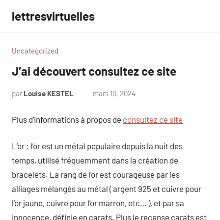
Aller
lettresvirtuelles
au
contenu
Uncategorized
J’ai découvert consultez ce site
par
Louise KESTEL
mars 10, 2024
Aucun
commentaire
Plus d’informations à propos de
consultez ce site
L’or : l’or est un métal populaire depuis la nuit des
temps, utilisé fréquemment dans la création de
bracelets. La rang de l’or est courageuse par les
alliages mélangés au métal ( argent 925 et cuivre pour
l’or jaune, cuivre pour l’or marron, etc… ), et par sa
innocence, définie en carats. Plus le recense carats est