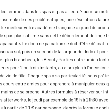
 les femmes dans les spas et pas ailleurs ? pour ce moti
’ensemble de ces problématiques, une résolution : la pre
re meilleur votre académie française à grand de produ
as de spas plus sublime sans cette débordement de linge 
paisante. Le dodo de palpation se doit d’être délicat t
jusqu’au sol, puis un second de la largeur du dodo et pour
 et plus branchées, les Beauty Parties entre amies fon
ieurs pour 2 ou trois instants, ou alors plus à l’occasion
e vie de fille. Chaque spa a sa particularité, sous préte
es cours entre amies pour apprendre à manipuler ceux q
s mains de sa proche. Autres formules à réserver sur int
s afterworks, le jeudi par exemple de 19 h à 21h30 avec 
 à partir de 20 € par personne, d’après la formule cho