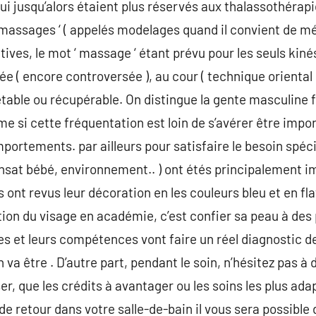
 qui jusqu’alors étaient plus réservés aux thalassothérapi
 massages ‘ ( appelés modelages quand il convient de m
ives, le mot ‘ massage ‘ étant prévu pour les seuls kinés
sée ( encore controversée ), au cour ( technique oriental 
etable ou récupérable. On distingue la gente masculine f
e si cette fréquentation est loin de s’avérer être impor
portements. par ailleurs pour satisfaire le besoin spéc
nsat bébé, environnement.. ) ont étés principalement i
ls ont revus leur décoration en les couleurs bleu et en fl
tion du visage en académie, c’est confier sa peau à des 
s et leurs compétences vont faire un réel diagnostic de
va être . D’autre part, pendant le soin, n’hésitez pas à
ser, que les crédits à avantager ou les soins les plus ad
 de retour dans votre salle-de-bain il vous sera possible