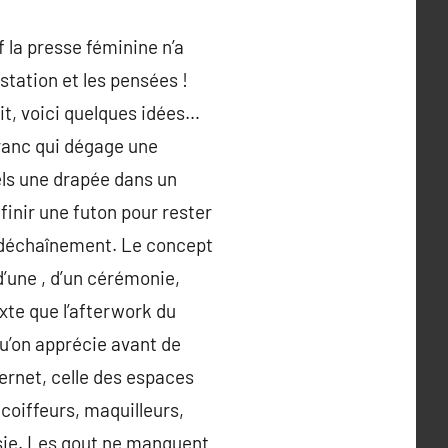
f la presse féminine n’a
station et les pensées !
it, voici quelques idées…
franc qui dégage une
els une drapée dans un
 finir une futon pour rester
t déchaînement. Le concept
 d’une , d’un cérémonie,
xte que l’afterwork du
u’on apprécie avant de
ernet, celle des espaces
coiffeurs, maquilleurs,
isie. Les gout ne manquent