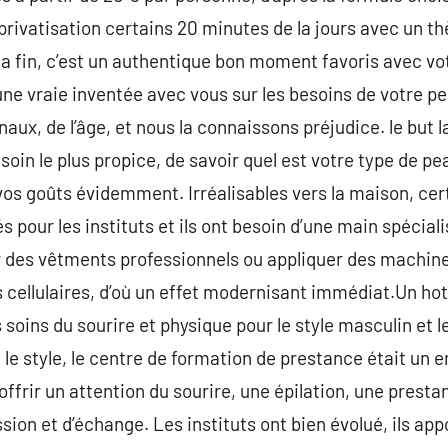
privatisation certains 20 minutes de la jours avec un th
 la fin, c’est un authentique bon moment favoris avec vo
une vraie inventée avec vous sur les besoins de votre pe
x, de l’âge, et nous la connaissons préjudice. le but la
 soin le plus propice, de savoir quel est votre type de p
vos goûts évidemment. Irréalisables vers la maison, cert
pour les instituts et ils ont besoin d’une main spécialis
r des vêtments professionnels ou appliquer des machi
cellulaires, d’où un effet modernisant immédiat.Un hot
soins du sourire et physique pour le style masculin et l
le style, le centre de formation de prestance était un 
ffrir un attention du sourire, une épilation, une presta
ssion et d’échange. Les instituts ont bien évolué, ils ap