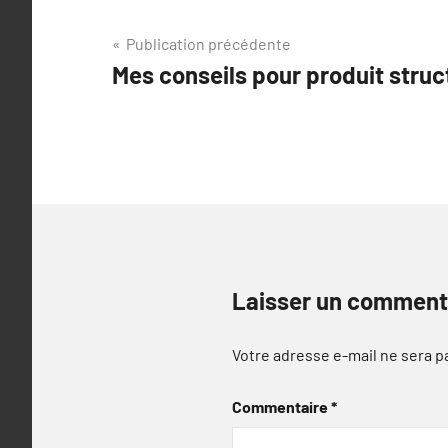
Navigation
Publication précédente
Mes conseils pour produit stru
de
l’article
Laisser un comment
Votre adresse e-mail ne sera p
Commentaire
*