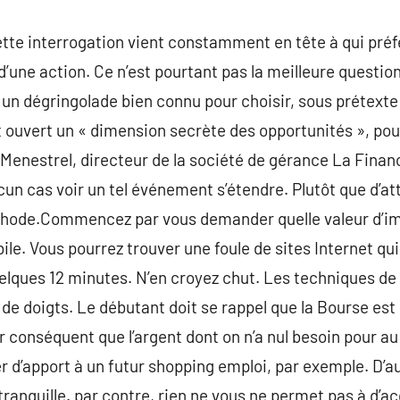
tte interrogation vient constamment en tête à qui préf
d’une action. Ce n’est pourtant pas la meilleure question 
 un dégringolade bien connu pour choisir, sous prétexte 
it ouvert un « dimension secrète des opportunités », pou
 Menestrel, directeur de la société de gérance La Financ
ucun cas voir un tel événement s’étendre. Plutôt que d’at
thode.Commencez par vous demander quelle valeur d’im
ile. Vous pourrez trouver une foule de sites Internet qu
uelques 12 minutes. N’en croyez chut. Les techniques de
 de doigts. Le débutant doit se rappel que la Bourse est
 conséquent que l’argent dont on n’a nul besoin pour au
r d’apport à un futur shopping emploi, par exemple. D’au
tranquille. par contre, rien ne vous ne permet pas à d’a