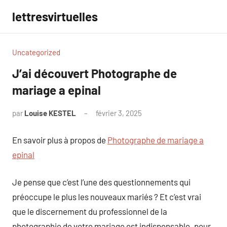
Aller
lettresvirtuelles
au
contenu
Uncategorized
J’ai découvert Photographe de
mariage a epinal
par
Louise KESTEL
février 3, 2025
Aucun
commentaire
En savoir plus à propos de
Photographe de mariage a
epinal
Je pense que c’est l’une des questionnements qui
préoccupe le plus les nouveaux mariés ? Et c’est vrai
que le discernement du professionnel de la
photographie de votre mariage est indispensable. pour