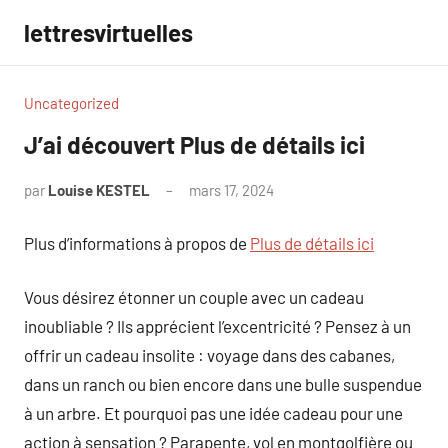
Aller
lettresvirtuelles
au
contenu
Uncategorized
J’ai découvert Plus de détails ici
par
Louise KESTEL
mars 17, 2024
Aucun
commentaire
Plus d’informations à propos de
Plus de détails ici
Vous désirez étonner un couple avec un cadeau
inoubliable ? Ils apprécient l’excentricité ? Pensez à un
offrir un cadeau insolite : voyage dans des cabanes,
dans un ranch ou bien encore dans une bulle suspendue
à un arbre. Et pourquoi pas une idée cadeau pour une
action à sensation ? Parapente, vol en montgolfière ou