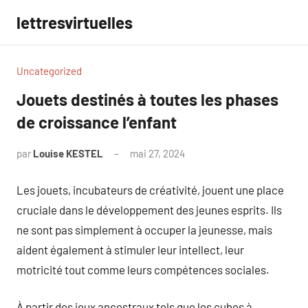
Aller
lettresvirtuelles
au
contenu
Uncategorized
Jouets destinés à toutes les phases
de croissance l’enfant
par
Louise KESTEL
mai 27, 2024
Aucun
commentaire
Les jouets, incubateurs de créativité, jouent une place
cruciale dans le développement des jeunes esprits. Ils
ne sont pas simplement à occuper la jeunesse, mais
aident également à stimuler leur intellect, leur
motricité tout comme leurs compétences sociales.
À partir des jeux ancestraux tels que les cubes à