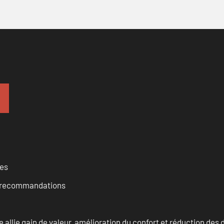
ces
et recommandations
allie gain de valeur, amélioration du confort et réduction de