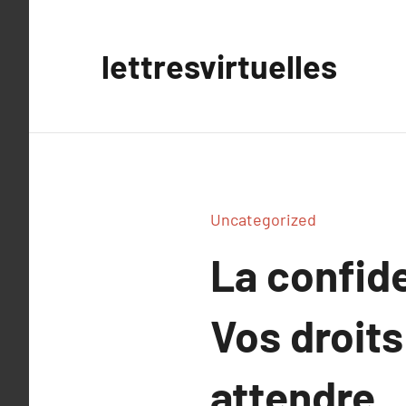
Aller
au
lettresvirtuelles
contenu
Uncategorized
La confide
Vos droits
attendre.