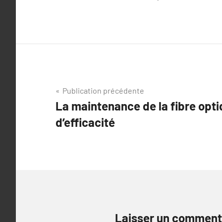
Navigation
Publication précédente
La maintenance de la fibre opti
de
d’efficacité
l’article
Laisser un comment