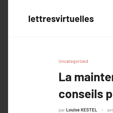
Aller
au
lettresvirtuelles
contenu
Uncategorized
La mainten
conseils p
par
Louise KESTEL
avr