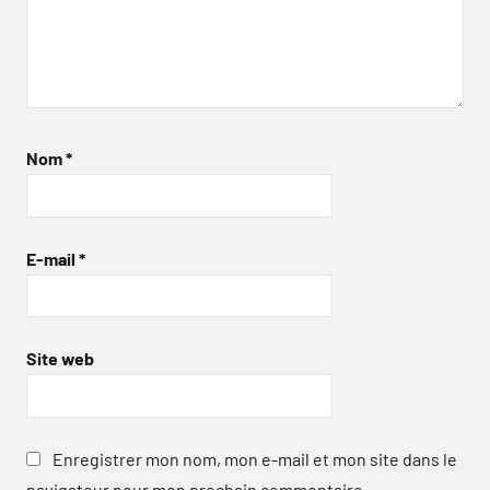
Nom
*
E-mail
*
Site web
Enregistrer mon nom, mon e-mail et mon site dans le
navigateur pour mon prochain commentaire.