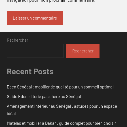
Rechercher
Rechercher
Recent Posts
Eden Sénégal : mobilier de qualité pour un sommeil optimal
Guide Eden : literie pas chère au Sénégal
Aménagement intérieur au Sénégal : astuces pour un espace
idéal
Matelas et mobilier à Dakar : guide complet pour bien choisir