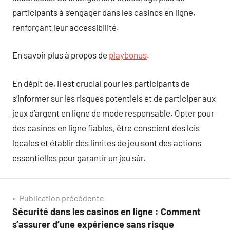
participants à s’engager dans les casinos en ligne,
renforçant leur accessibilité.
En savoir plus à propos de
playbonus
.
En dépit de, il est crucial pour les participants de
s’informer sur les risques potentiels et de participer aux
jeux d’argent en ligne de mode responsable. Opter pour
des casinos en ligne fiables, être conscient des lois
locales et établir des limites de jeu sont des actions
essentielles pour garantir un jeu sûr.
Navigation
Publication précédente
Sécurité dans les casinos en ligne : Comment
de
s’assurer d’une expérience sans risque