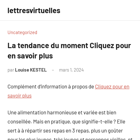
Aller
lettresvirtuelles
au
contenu
Uncategorized
La tendance du moment Cliquez pour
en savoir plus
par
Louise KESTEL
mars 1, 2024
Aucun
commentaire
Complément d’information à propos de
Cliquez pour en
savoir plus
Une alimentation harmonieuse et variée est bien
conseillée. Mais en pratique, que signifie-t-elle ? Elle
sert à à répartir ses repas en 3 repas, plus un goûter
pour les plus jeunes, très jeunes et personnes vieilles, et