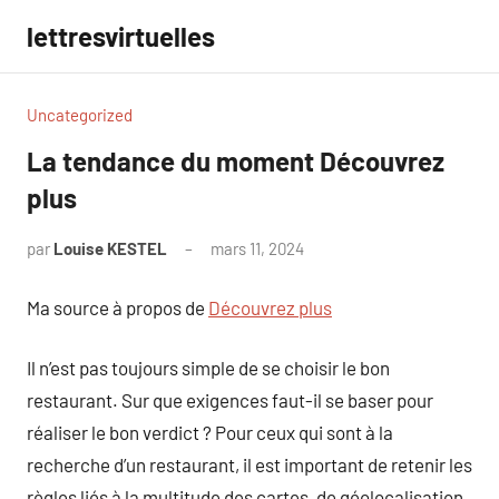
Aller
lettresvirtuelles
au
contenu
Uncategorized
La tendance du moment Découvrez
plus
par
Louise KESTEL
mars 11, 2024
Aucun
commentaire
Ma source à propos de
Découvrez plus
Il n’est pas toujours simple de se choisir le bon
restaurant. Sur que exigences faut-il se baser pour
réaliser le bon verdict ? Pour ceux qui sont à la
recherche d’un restaurant, il est important de retenir les
règles liés à la multitude des cartes, de géolocalisation