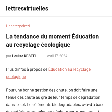
Aller
lettresvirtuelles
au
contenu
Uncategorized
La tendance du moment Éducation
au recyclage écologique
par
Louise KESTEL
avril 17, 2024
Aucun
commentaire
Plus d’infos à propos de
Éducation au recyclage
écologique
Pour une bonne gestion des chute, on doit faire une
tenue des chute au gré de leur temps de dégradation
dans le sol. Les éléments biodégradables, c-à-d à base
de matériaux organiques ( déchets verts, papiers… )