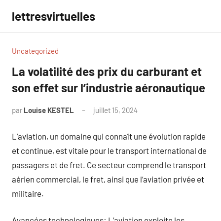
Aller
lettresvirtuelles
au
contenu
Uncategorized
La volatilité des prix du carburant et
son effet sur l’industrie aéronautique
par
Louise KESTEL
juillet 15, 2024
Aucun
commentaire
L’aviation, un domaine qui connaît une évolution rapide
et continue, est vitale pour le transport international de
passagers et de fret. Ce secteur comprend le transport
aérien commercial, le fret, ainsi que l’aviation privée et
militaire.
Avancées technologiques: L’aviation exploite les