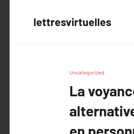
Aller
au
lettresvirtuelles
contenu
Uncategorized
La voyanc
alternativ
en person