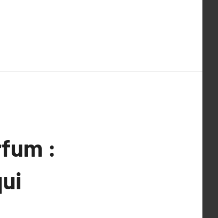
rfum :
ui