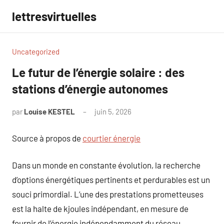
Aller
lettresvirtuelles
au
contenu
Uncategorized
Le futur de l’énergie solaire : des
stations d’énergie autonomes
par
Louise KESTEL
juin 5, 2026
Aucun
commentaire
Source à propos de
courtier énergie
Dans un monde en constante évolution, la recherche
d’options énergétiques pertinents et perdurables est un
souci primordial. L’une des prestations prometteuses
est la halte de kjoules indépendant, en mesure de
fournir de l’énergie indépendamment du réseau