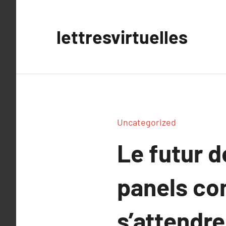
Aller
au
lettresvirtuelles
contenu
Uncategorized
Le futur 
panels co
s’attendre