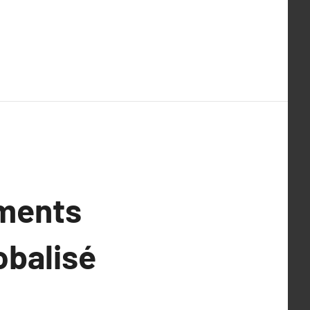
ements
obalisé