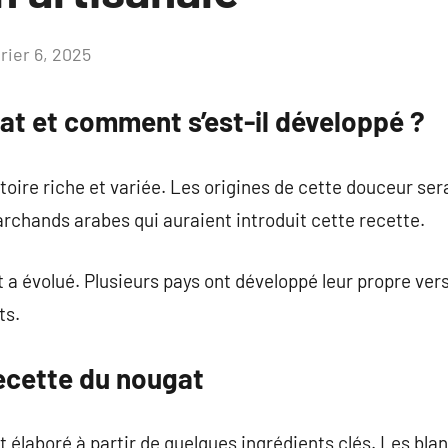
rier 6, 2025
Aucun
commentaire
gat et comment s’est-il développé ?
oire riche et variée. Les origines de cette douceur sera
chands arabes qui auraient introduit cette recette.
at a évolué. Plusieurs pays ont développé leur propre ve
ts.
recette du nougat
t élaboré à partir de quelques ingrédients clés. Les bla