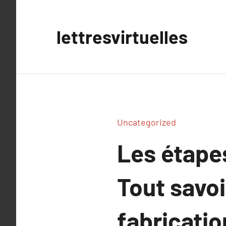
Aller
au
lettresvirtuelles
contenu
Uncategorized
Les étapes
Tout savoi
fabricatio