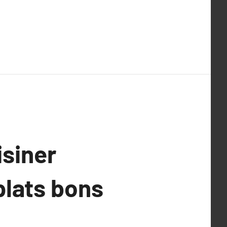
isiner
plats bons