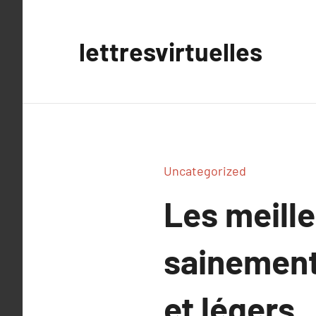
Aller
au
lettresvirtuelles
contenu
Uncategorized
Les meille
sainement 
et légers.