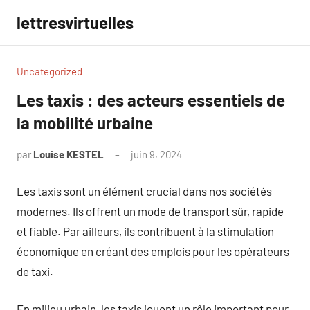
Aller
lettresvirtuelles
au
contenu
Uncategorized
Les taxis : des acteurs essentiels de
la mobilité urbaine
par
Louise KESTEL
juin 9, 2024
Aucun
commentaire
Les taxis sont un élément crucial dans nos sociétés
modernes. Ils offrent un mode de transport sûr, rapide
et fiable. Par ailleurs, ils contribuent à la stimulation
économique en créant des emplois pour les opérateurs
de taxi.
En milieu urbain, les taxis jouent un rôle important pour