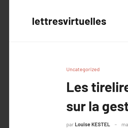
Aller
au
lettresvirtuelles
contenu
Uncategorized
Les tireli
sur la ges
par
Louise KESTEL
ma