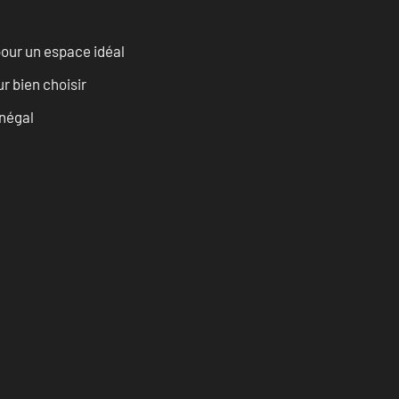
our un espace idéal
r bien choisir
énégal