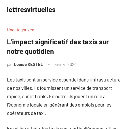
Aller
lettresvirtuelles
au
contenu
Uncategorized
L’impact significatif des taxis sur
notre quotidien
par
Louise KESTEL
avril 4, 2024
Aucun
commentaire
Les taxis sont un service essentiel dans l’infrastructure
de nos villes. Ils fournissent un service de transport
rapide, sûr et fiable. En outre, ils jouent un rôle à
l’économie locale en générant des emplois pour les
opérateurs de taxi.
En milieu urbain, les taxis sont particulièrement utiles