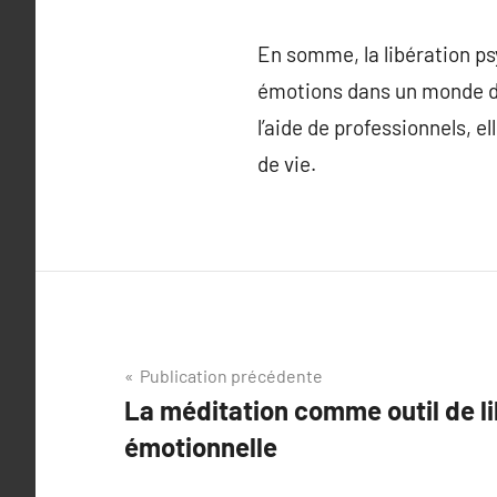
En somme, la libération p
émotions dans un monde de
l’aide de professionnels, e
de vie.
Navigation
Publication précédente
La méditation comme outil de l
de
émotionnelle
l’article