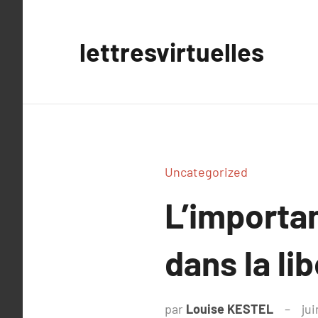
Aller
au
lettresvirtuelles
contenu
Uncategorized
L’importa
dans la li
par
Louise KESTEL
jui