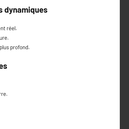
es dynamiques
nt réel.
ure.
 plus profond.
nes
rre.