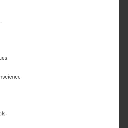
.
ues.
onscience.
ls.