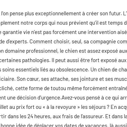
l’on pense plus exceptionnellement à créer son futur. L’
mplement notre corps qui nous prévient qu’il est temps 
e garantie vie n’est pas forcément une intervention ais
de d’experts. Comment choisir, seul, sa compagnie com
on domaine professionnel, le chien est assez exposé aux 
certaines pathologies. Il peut aussi être fort exposé aux
 soins essentiels liés au obsolescence. Un chien de cha
iciaire. Son cœur, ses attache, ses jointure et ses mu
e cliché, cette forme de toutou même forcément entraîn
ent une décision d’urgence.Avez-vous pensé à ce qui arri
illet au prix fort ou « à la revoyure » les séjours ? En a
ir dans les 24 heures, aux frais de l’assureur. Et dans 
a bonne idée de déplacer vos dates de vacances, là auss