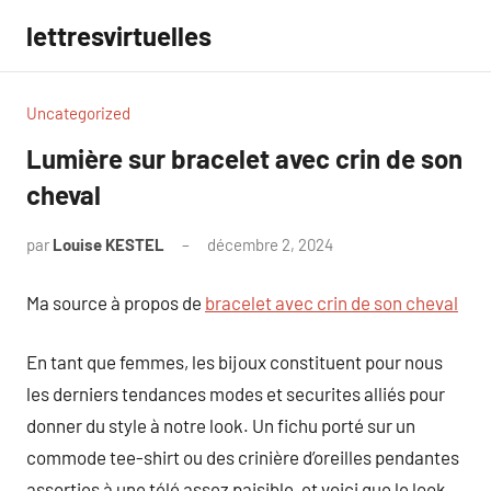
Aller
lettresvirtuelles
au
contenu
Uncategorized
Lumière sur bracelet avec crin de son
cheval
par
Louise KESTEL
décembre 2, 2024
Aucun
commentaire
Ma source à propos de
bracelet avec crin de son cheval
En tant que femmes, les bijoux constituent pour nous
les derniers tendances modes et securites alliés pour
donner du style à notre look. Un fichu porté sur un
commode tee-shirt ou des crinière d’oreilles pendantes
assorties à une télé assez paisible, et voici que le look