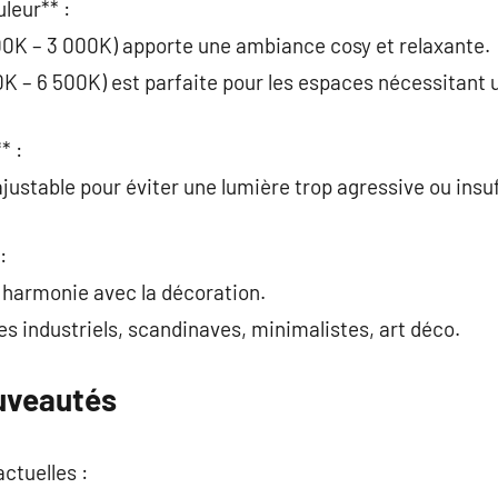
leur** :
00K – 3 000K) apporte une ambiance cosy et relaxante.
0K – 6 500K) est parfaite pour les espaces nécessitant 
* :
ajustable pour éviter une lumière trop agressive ou insu
:
n harmonie avec la décoration.
s industriels, scandinaves, minimalistes, art déco.
uveautés
ctuelles :