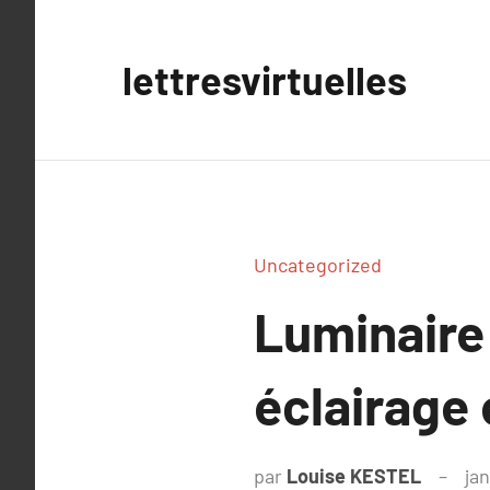
Aller
au
lettresvirtuelles
contenu
Uncategorized
Luminaire
éclairage 
par
Louise KESTEL
ja