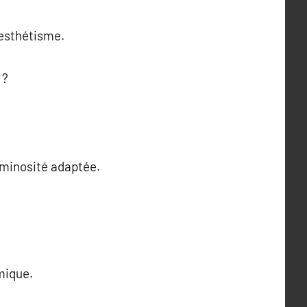
 esthétisme.
 ?
uminosité adaptée.
mique.