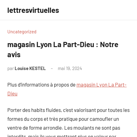
Aller
lettresvirtuelles
au
contenu
Uncategorized
magasin Lyon La Part-Dieu : Notre
avis
par
Louise KESTEL
mai 19, 2024
Aucun
commentaire
Plus d’informations à propos de
magasin Lyon La Part-
Dieu
Porter des habits fluides, c’est valorisant pour toutes les
formes du corps et très pratique pour camoufler un
ventre de forme arrondie. Les moulants ne sont pas
interdits, mais ils vous mettront plus en valeur par