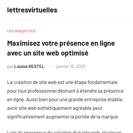
Aller
lettresvirtuelles
au
contenu
Uncategorized
Maximisez votre présence en ligne
avec un site web optimisé
par
Louise KESTEL
janvier 16, 2025
Aucun
commentaire
La création de site web est une étape fondamentale
pour tout professionnel désirant à étendre sa présence
en ligne. Aussi bien pour une grande entreprise établie,
avoir site web esthétiquement agréable peut
significativement augmenter la portée de la marque.
Lors du processus de création d’un site web, plusieurs